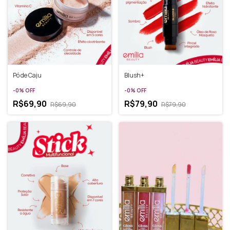
Pó de Caju
Blush+
-
0
%
OFF
-
0
%
OFF
R$69,90
R$79,90
R$69,90
R$79,90