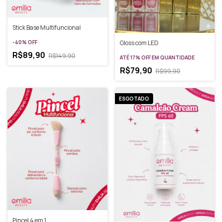
Stick Base Multifuncional
Gloss com LED
-
40
%
OFF
R$89,90
R$149,90
ATÉ 17% OFF
EM QUANTIDADE
R$79,90
R$99,90
ESGOTADO
Pincel 4 em 1