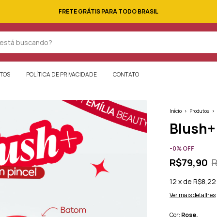
FRETE GRÁTIS PARA TODO BRASIL
TOS
POLÍTICA DE PRIVACIDADE
CONTATO
Início
>
Produtos
>
Blush+
-
0
%
OFF
R$79,90
R
12
x
de
R$8,22
Ver mais detalhes
Cor:
Rose.